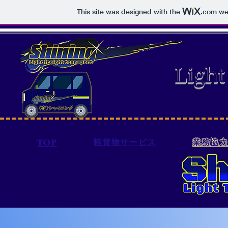
This site was designed with the
.com
web
有限会社
Light
軽貨物サービス
業務協
TOP