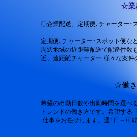
☆業
〇企業配送、
定期便､チャーター･
定期便､チャーター･スポット便などの不在
周辺地域の近距離配送で配達件数も少
近、遠距離チャーター 様々な案件の中
☆働き方が選
希望の出勤日数や出勤時間を選べる「業
トレンドの働き方です。希望する「収入
仕事をお任せします。週1日～可能