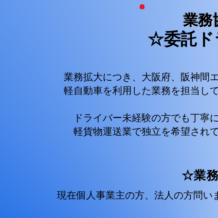
​業
☆委託ド
業務拡大につき、大阪府、阪神間エリア
軽自動車を利用した業務を担当してい
ドライバー未経験の方でも丁寧に指導
軽貨物運送業で独立を希望されている方
​☆業
現在個人事業主の方、法人の方問いませ